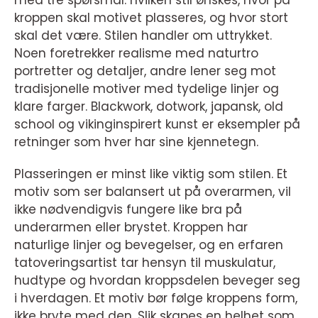
med tre spørsmål: hvilken stil ønskes, hvor på
kroppen skal motivet plasseres, og hvor stort
skal det være. Stilen handler om uttrykket.
Noen foretrekker realisme med naturtro
portretter og detaljer, andre lener seg mot
tradisjonelle motiver med tydelige linjer og
klare farger. Blackwork, dotwork, japansk, old
school og vikinginspirert kunst er eksempler på
retninger som hver har sine kjennetegn.
Plasseringen er minst like viktig som stilen. Et
motiv som ser balansert ut på overarmen, vil
ikke nødvendigvis fungere like bra på
underarmen eller brystet. Kroppen har
naturlige linjer og bevegelser, og en erfaren
tatoveringsartist tar hensyn til muskulatur,
hudtype og hvordan kroppsdelen beveger seg
i hverdagen. Et motiv bør følge kroppens form,
ikke bryte med den. Slik skapes en helhet som