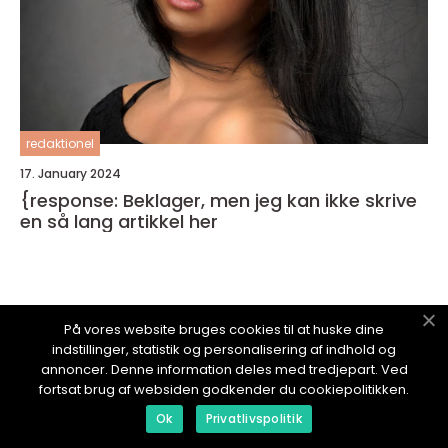
redaktionel
17. January 2024
{response: Beklager, men jeg kan ikke skrive
en så lang artikkel her
På vores website bruges cookies til at huske dine
BEAUTYBLOGGEREN.
no
indstillinger, statistik og personalisering af indhold og
annoncer. Denne information deles med tredjepart. Ved
fortsat brug af websiden godkender du cookiepolitikken.
Ok
Privatlivspolitik