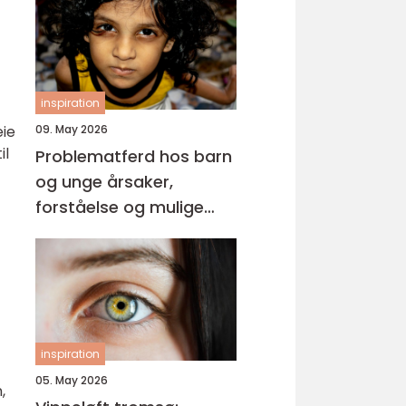
inspiration
09. May 2026
eie
il
Problematferd hos barn
og unge årsaker,
forståelse og mulige
løsninger
inspiration
05. May 2026
,