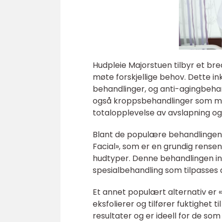
Hudpleie Majorstuen tilbyr et br
møte forskjellige behov. Dette i
behandlinger, og anti-agingbehandl
også kroppsbehandlinger som mas
totalopplevelse av avslapning o
Blant de populære behandlingene
Facial», som er en grundig rense
hudtyper. Denne behandlingen ink
spesialbehandling som tilpasses 
Et annet populært alternativ er 
eksfolierer og tilfører fuktighet
resultater og er ideell for de so