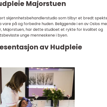
Hudpleie Majorstuen
ært skjønnhetsbehandlerstudio som tilbyr et bredt spekt
ta vare på og forbedre huden. Beliggende i en av Oslos me
Majorstuen, har dette studioet et rykte for kvalitet og
etsbevisste unge menneskene i byen.
esentasjon av Hudpleie