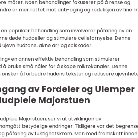
flere måter. Noen behandlinger fokuserer på å rense og
dre er mer rettet mot anti-aging og reduksjon av fine lin
 en populær behandling som involverer påføring av en
erne døde hudceller og stimulere cellefornyelse. Denne
 ujevn hudtone, akne arr og solskader.
ing» en annen effektiv behandling som stimulerer
d å bruke små nåler for å skape mikrokanaler. Denne
m ønsker å forbedre hudens tekstur og redusere ujevnhete
mgang av Fordeler og Ulemper
 Hudpleie Majorstuen
 Hudpleie Majorstuen, ser vi at utviklingen av
omgått betydelige endringer. Tidligere var det begrenset
og påføring av fuktighetskrem. Men med fremskritt innen