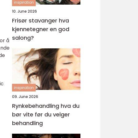
inspiration
10. June 2026
Frisør stavanger hva
kjennetegner en god
salong?
or å
ende
 de
ic
inspiration
09. June 2026
Rynkebehandling hva du
bør vite før du velger
behandling