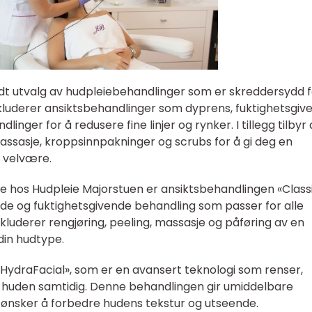
edt utvalg av hudpleiebehandlinger som er skreddersydd f
nkluderer ansiktsbehandlinger som dyprens, fuktighetsgiv
inger for å redusere fine linjer og rynker. I tillegg tilbyr
sasje, kroppsinnpakninger og scrubs for å gi deg en
g velvære.
 hos Hudpleie Majorstuen er ansiktsbehandlingen «Class
nde og fuktighetsgivende behandling som passer for alle
luderer rengjøring, peeling, massasje og påføring av en
din hudtype.
«HydraFacial», som er en avansert teknologi som renser,
 til huden samtidig. Denne behandlingen gir umiddelbare
m ønsker å forbedre hudens tekstur og utseende.