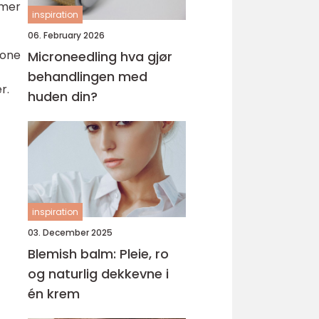
 mer
inspiration
06. February 2026
tone
Microneedling hva gjør
behandlingen med
r.
huden din?
inspiration
03. December 2025
Blemish balm: Pleie, ro
og naturlig dekkevne i
én krem