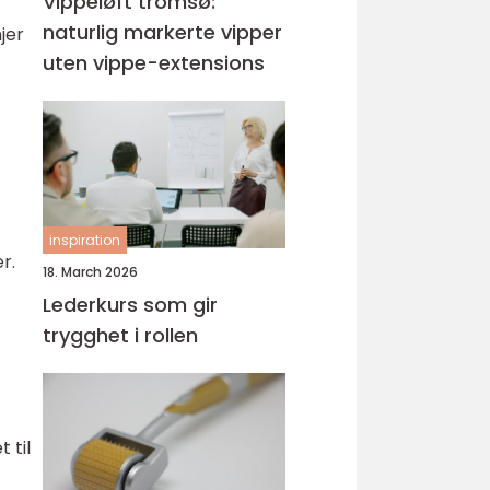
Vippeløft tromsø:
naturlig markerte vipper
jer
uten vippe-extensions
inspiration
r.
18. March 2026
Lederkurs som gir
trygghet i rollen
 til