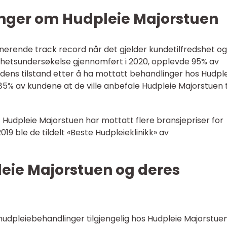
inger om Hudpleie Majorstuen
erende track record når det gjelder kundetilfredshet og
edshetsundersøkelse gjennomført i 2020, opplevde 95% av
udens tilstand etter å ha mottatt behandlinger hos Hudpl
 85% av kundene at de ville anbefale Hudpleie Majorstuen t
 Hudpleie Majorstuen har mottatt flere bransjepriser for
019 ble de tildelt «Beste Hudpleieklinikk» av
leie Majorstuen og deres
udpleiebehandlinger tilgjengelig hos Hudpleie Majorstuen