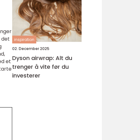
inger
 det
inspiration
g
02. December 2025
nd,
Dyson airwrap: Alt du
ed et
trenger å vite før du
tarte
investerer