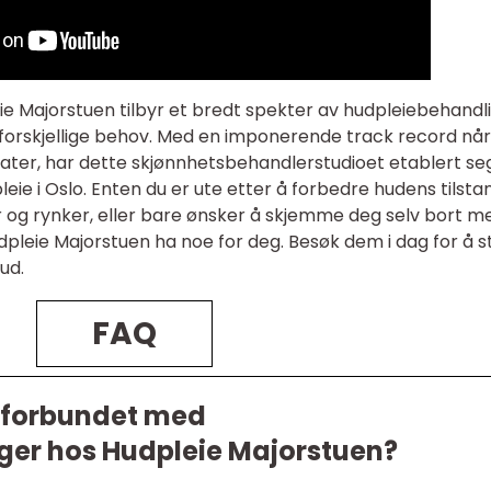
eie Majorstuen tilbyr et bredt spekter av hudpleiebehandl
forskjellige behov. Med en imponerende track record når
ltater, har dette skjønnhetsbehandlerstudioet etablert se
ie i Oslo. Enten du er ute etter å forbedre hudens tilsta
er og rynker, eller bare ønsker å skjemme deg selv bort m
pleie Majorstuen ha noe for deg. Besøk dem i dag for å s
ud.
FAQ
r forbundet med
ger hos Hudpleie Majorstuen?