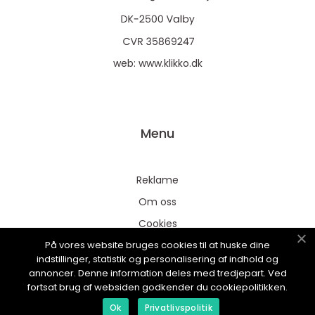
web:
www.klikko.dk
Menu
Reklame
Om oss
Cookies
På vores website bruges cookies til at huske dine
Kontakt Oss
indstillinger, statistik og personalisering af indhold og
Sitemap
annoncer. Denne information deles med tredjepart. Ved
fortsat brug af websiden godkender du cookiepolitikken.
Ok
Privatlivspolitik