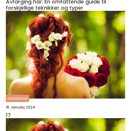
Avfarging hår: En omfattende guide til
forskjellige teknikker og typer
redaktionel
18. January 2024
17