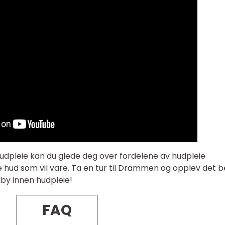
udpleie kan du glede deg over fordelene av hudpleie
ud som vil vare. Ta en tur til Drammen og opplev det b
lby innen hudpleie!
FAQ