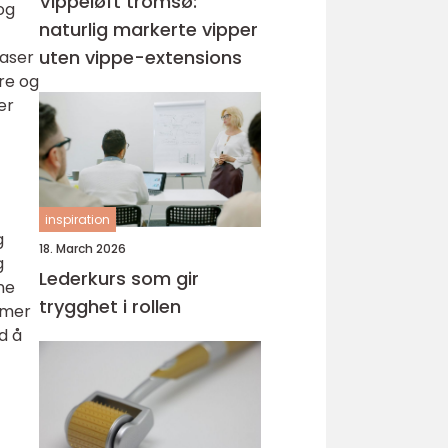
Vippeløft tromsø:
og
naturlig markerte vipper
uten vippe-extensions
laser
re og
er
inspiration
g
18. March 2026
g
Lederkurs som gir
ne
trygghet i rollen
 mer
d å