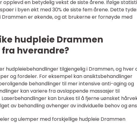
opplevd en betydelig vekst de siste årene. Ifølge statist
 spaer i byen økt med 30% de siste fem årene. Dette tyde
e i Drammen er økende, og at brukerne er fornøyde med
ulike hudpleie Drammen
 fra hverandre?
per hudpleiebehandlinger tilgjengelig i Drammen, og hver 
per og fordeler. For eksempel kan ansiktsbehandlinger
beroligende behandlinger til mer intensive anti-aging og
linger kan variere fra avslappende massasjer til
Laserbehandlinger kan brukes til å fjerne uønsket hårvek
alget av behandling avhenger av individuelle behov og øns
deler og ulemper med forskjellige hudpleie Drammen