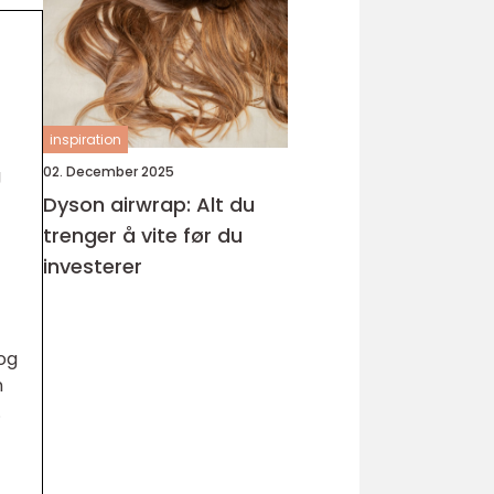
inspiration
02. December 2025
g
Dyson airwrap: Alt du
trenger å vite før du
investerer
og
n
.