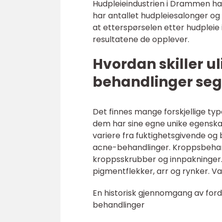
Hudpleieindustrien i Drammen har 
har antallet hudpleiesalonger og
at etterspørselen etter hudplei
resultatene de opplever.
Hvordan skiller 
behandlinger seg
Det finnes mange forskjellige ty
dem har sine egne unike egenska
variere fra fuktighetsgivende og 
acne-behandlinger. Kroppsbehand
kroppsskrubber og innpakninger. 
pigmentflekker, arr og rynker. V
En historisk gjennomgang av for
behandlinger