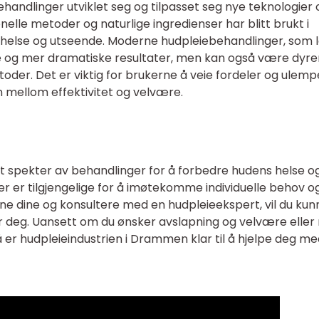
handlinger utviklet seg og tilpasset seg nye teknologier 
nelle metoder og naturlige ingredienser har blitt brukt i
 helse og utseende. Moderne hudpleiebehandlinger, som 
re og mer dramatiske resultater, men kan også være dyre
toder. Det er viktig for brukerne å veie fordeler og ulemp
n mellom effektivitet og velvære.
t spekter av behandlinger for å forbedre hudens helse o
er er tilgjengelige for å imøtekomme individuelle behov o
e dine og konsultere med en hudpleieekspert, vil du kun
or deg. Uansett om du ønsker avslapning og velvære eller
så er hudpleieindustrien i Drammen klar til å hjelpe deg me