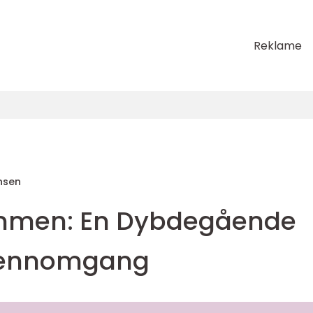
Reklame
nsen
mmen: En Dybdegående
Gjennomgang