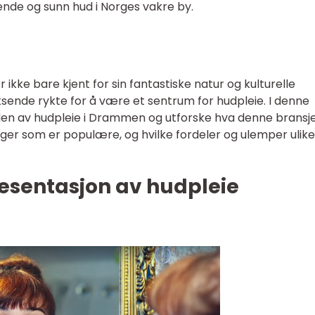
de og sunn hud i Norges vakre by.
r ikke bare kjent for sin fantastiske natur og kulturelle
sende rykte for å være et sentrum for hudpleie. I denne
erden av hudpleie i Drammen og utforske hva denne bransj
inger som er populære, og hvilke fordeler og ulemper ulike
esentasjon av hudpleie