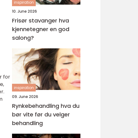
inspiration
10. June 2026
Frisør stavanger hva
kjennetegner en god
salong?
 for
e,
inspiration
r.
09. June 2026
m
Rynkebehandling hva du
bør vite før du velger
behandling