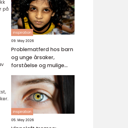
ikk
r på
inspiration
09. May 2026
Problematferd hos barn
og unge årsaker,
av
forståelse og mulige
løsninger
st,
ker.
inspiration
05. May 2026