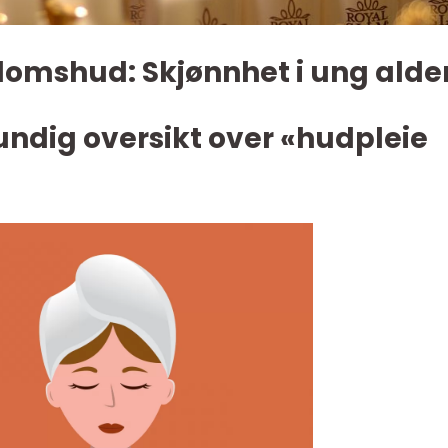
domshud: Skjønnhet i ung alde
undig oversikt over «hudpleie