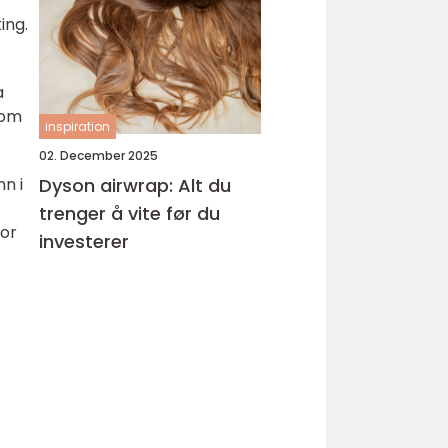
ing.
a
som
inspiration
02. December 2025
nn i
Dyson airwrap: Alt du
trenger å vite før du
for
investerer