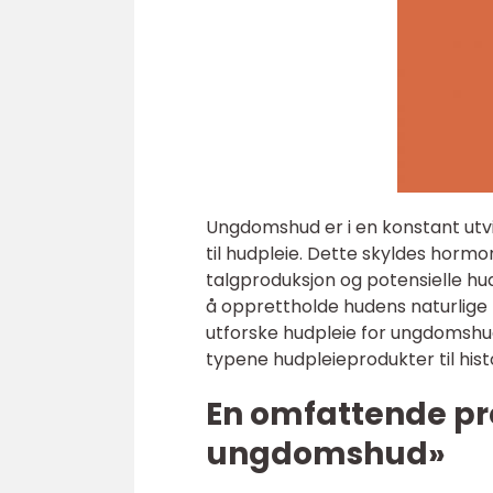
Ungdomshud er i en konstant utv
til hudpleie. Dette skyldes hormo
talgproduksjon og potensielle hu
å opprettholde hudens naturlige f
utforske hudpleie for ungdomshud
typene hudpleieprodukter til his
En omfattende pr
ungdomshud»