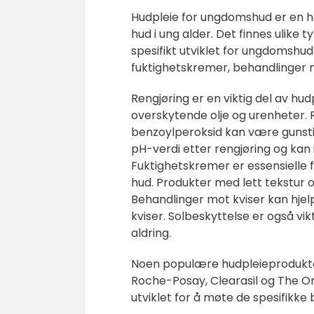
Hudpleie for ungdomshud er en he
hud i ung alder. Det finnes ulike
spesifikt utviklet for ungdomshud
fuktighetskremer, behandlinger m
Rengjøring er en viktig del av hud
overskytende olje og urenheter. 
benzoylperoksid kan være gunstig 
pH-verdi etter rengjøring og kan
Fuktighetskremer er essensielle f
hud. Produkter med lett tekstur
Behandlinger mot kviser kan hjel
kviser. Solbeskyttelse er også vi
aldring.
Noen populære hudpleieprodukte
Roche-Posay, Clearasil og The Or
utviklet for å møte de spesifikk