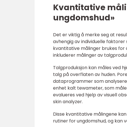
Kvantitative mål
ungdomshud»
Det er viktig å merke seg at resu
avhengig av individuelle faktorer 
kvantitative målinger brukes for
inkluderer målinger av talgproduk
Talgproduksjon kan måles ved hj
talg på overflaten av huden. Pore
dataprogrammer som analyserer a
enhet kalt tewameter, som måler 
evalueres ved hjelp av visuell ob
skin analyzer.
Disse kvantitative målingene kan 
rutiner for ungdomshud, og kan væ