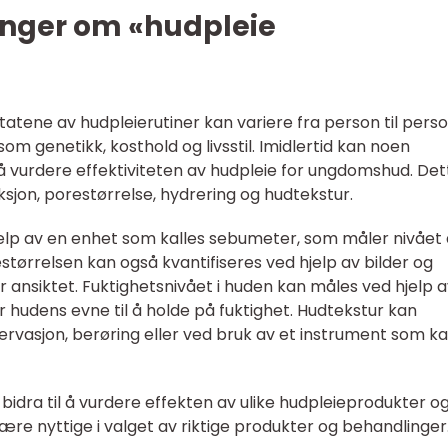
inger om «hudpleie
ltatene av hudpleierutiner kan variere fra person til perso
som genetikk, kosthold og livsstil. Imidlertid kan noen
 å vurdere effektiviteten av hudpleie for ungdomshud. Det
sjon, porestørrelse, hydrering og hudtekstur.
elp av en enhet som kalles sebumeter, som måler nivået
størrelsen kan også kvantifiseres ved hjelp av bilder og
nsiktet. Fuktighetsnivået i huden kan måles ved hjelp a
hudens evne til å holde på fuktighet. Hudtekstur kan
servasjon, berøring eller ved bruk av et instrument som ka
bidra til å vurdere effekten av ulike hudpleieprodukter o
re nyttige i valget av riktige produkter og behandlinger