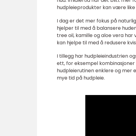
hud. Imidlertid har det blitt me
hudpleieprodukter kan være like e
I dag er det mer fokus på naturl
hjelper til med å balansere huden
tree oil, kamille og aloe vera ha
kan hjelpe til med å redusere kv
I tillegg har hudpleieindustrien o
ett, for eksempel kombinasjoner 
hudpleierutinen enklere og mer 
mye tid på hudpleie.