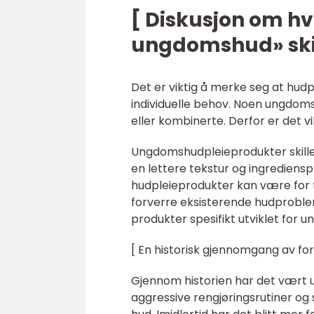
[ Diskusjon om hv
ungdomshud» skil
Det er viktig å merke seg at hud
individuelle behov. Noen ungdom
eller kombinerte. Derfor er det v
Ungdomshudpleieprodukter skille
en lettere tekstur og ingredien
hudpleieprodukter kan være for 
forverre eksisterende hudproblem
produkter spesifikt utviklet for 
[ En historisk gjennomgang av fo
Gjennom historien har det vært ul
aggressive rengjøringsrutiner og 