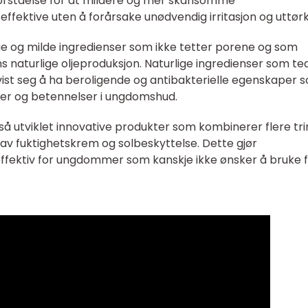
r forståelse for at mildere og mer skånsomme
ffektive uten å forårsake unødvendig irritasjon og uttørk
ige og milde ingredienser som ikke tetter porene og som
s naturlige oljeproduksjon. Naturlige ingredienser som te
r vist seg å ha beroligende og antibakterielle egenskaper 
iser og betennelser i ungdomshud.
gså utviklet innovative produkter som kombinerer flere tri
av fuktighetskrem og solbeskyttelse. Dette gjør
effektiv for ungdommer som kanskje ikke ønsker å bruke 