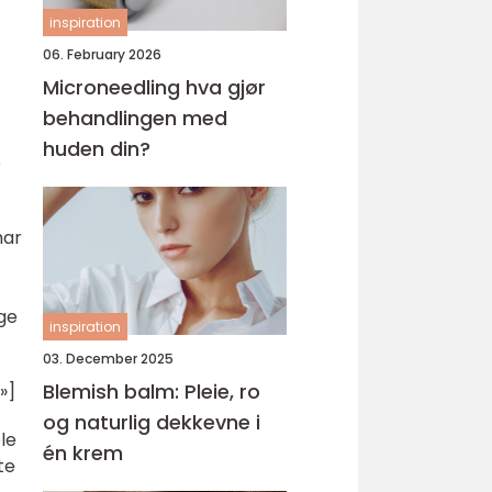
inspiration
06. February 2026
Microneedling hva gjør
behandlingen med
huden din?
e
har
ge
inspiration
03. December 2025
Blemish balm: Pleie, ro
»]
og naturlig dekkevne i
le
én krem
te