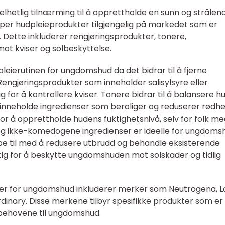
lhetlig tilnærming til å opprettholde en sunn og strålen
 typer hudpleieprodukter tilgjengelig på markedet som er
. Dette inkluderer rengjøringsprodukter, tonere,
ot kviser og solbeskyttelse.
pleierutinen for ungdomshud da det bidrar til å fjerne
Rengjøringsprodukter som inneholder salisylsyre eller
for å kontrollere kviser. Tonere bidrar til å balansere h
 inneholde ingredienser som beroliger og reduserer rødhe
or å opprettholde hudens fuktighetsnivå, selv for folk me
 og ikke-komedogene ingredienser er ideelle for ungdoms
pe til med å redusere utbrudd og behandle eksisterende
ktig for å beskytte ungdomshuden mot solskader og tidlig
r for ungdomshud inkluderer merker som Neutrogena, L
dinary. Disse merkene tilbyr spesifikke produkter som er
e behovene til ungdomshud.