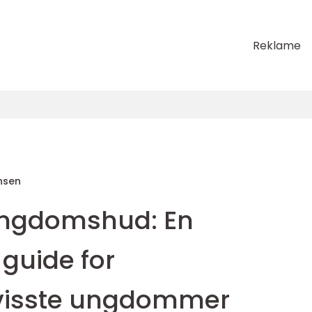
Reklame
nsen
ungdomshud: En
guide for
visste ungdommer