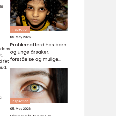
de
inspiration
09. May 2026
Problematferd hos barn
udens
og unge årsaker,
t.
forståelse og mulige
d fet
løsninger
hud.
a
inspiration
05. May 2026