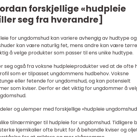
ordan forskjellige «hudpleie
ler seg fra hverandre]
pleie for ungdomshud kan variere avhengig av hudtype og
shuder kan være naturlig fet, mens andre kan være tørr
iktig å velge produkter som passer til ens unike hudtype.
r seg også fra voksne hudpleieprodukter ved at de ofte 
sprofil som er tilpasset ungdommens hudbehov. Voksne
tunge eller fetende for ungdomshud, og kan potensielt
er som kviser. Derfor er det viktig for ungdommer å vel
ungdomshud.
rdeler og ulemper med forskjellige «hudpleie ungdomshud
ike tilnærminger til hudpleie for ungdomshud. Tidligere b
sterke kjemikalier ofte brukt for å behandle kviser og olje