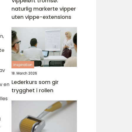
Vippeløft tromsø:
naturlig markerte vipper
uten vippe-extensions
n,
te
inspiration
 av
18. March 2026
Lederkurs som gir
v en
trygghet i rollen
lles
g
.